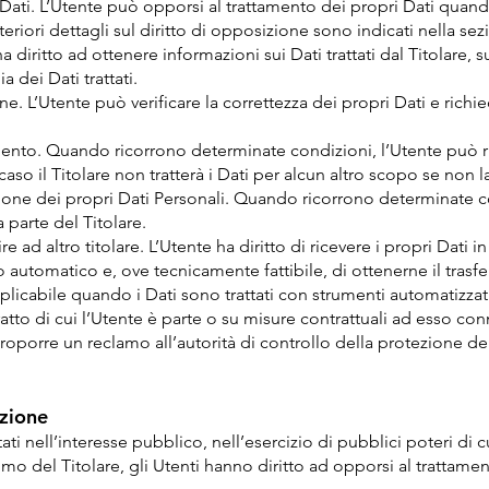
 Dati. L’Utente può opporsi al trattamento dei propri Dati quan
eriori dettagli sul diritto di opposizione sono indicati nella se
a diritto ad ottenere informazioni sui Dati trattati dal Titolare, 
 dei Dati trattati.
ione. L’Utente può verificare la correttezza dei propri Dati e ric
amento. Quando ricorrono determinate condizioni, l’Utente può ri
 caso il Titolare non tratterà i Dati per alcun altro scopo se non 
ione dei propri Dati Personali. Quando ricorrono determinate c
 parte del Titolare.
rire ad altro titolare. L’Utente ha diritto di ricevere i propri Dati 
automatico e, ove tecnicamente fattibile, di ottenerne il trasf
plicabile quando i Dati sono trattati con strumenti automatizzati
tto di cui l’Utente è parte o su misure contrattuali ad esso con
oporre un reclamo all’autorità di controllo della protezione d
izione
ti nell’interesse pubblico, nell’esercizio di pubblici poteri di cu
imo del Titolare, gli Utenti hanno diritto ad opporsi al trattame