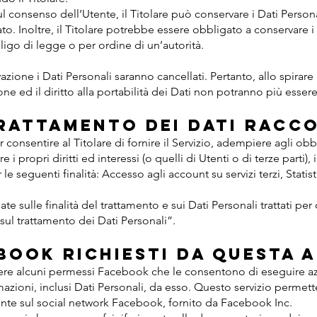
l consenso dell’Utente, il Titolare può conservare i Dati Person
. Inoltre, il Titolare potrebbe essere obbligato a conservare i
go di legge o per ordine di un’autorità.
ione i Dati Personali saranno cancellati. Pertanto, allo spirare di
one ed il diritto alla portabilità dei Dati non potranno più essere 
Trattamento dei Dati racco
r consentire al Titolare di fornire il Servizio, adempiere agli ob
e i propri diritti ed interessi (o quelli di Utenti o di terze parti),
e seguenti finalità: Accesso agli account su servizi terzi, Statis
te sulle finalità del trattamento e sui Dati Personali trattati per 
 sul trattamento dei Dati Personali”.
book richiesti da questa 
ere alcuni permessi Facebook che le consentono di eseguire a
mazioni, inclusi Dati Personali, da esso. Questo servizio permet
ente sul social network Facebook, fornito da Facebook Inc.