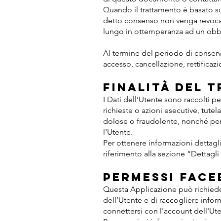
Quando il trattamento è basato su
detto consenso non venga revocato
lungo in ottemperanza ad un obbli
Al termine del periodo di conservaz
accesso, cancellazione, rettificazi
Finalità del 
I Dati dell’Utente sono raccolti pe
richieste o azioni esecutive, tutelar
dolose o fraudolente, nonché per l
l'Utente.
Per ottenere informazioni dettaglia
riferimento alla sezione “Dettagli
Permessi Face
Questa Applicazione può richied
dell’Utente e di raccogliere infor
connettersi con l'account dell'Ut