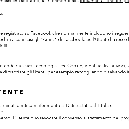
messi che seguono, fai riferimento alla
documentazione dei pe
i:
nte registrato su Facebook che normalmente includono i seguen
ed, in alcuni casi gli “Amici” di Facebook. Se l'Utente ha reso
bili.
tende qualsiasi tecnologia - es. Cookie, identificativi univoci, 
a di tracciare gli Utenti, per esempio raccogliendo o salvando i
tente
inati diritti con riferimento ai Dati trattati dal Titolare.
 di:
nto. L’Utente può revocare il consenso al trattamento dei prop