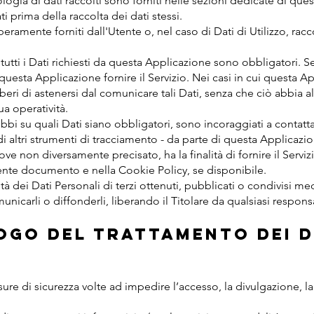
logia di dati raccolti sono forniti nelle sezioni dedicate di que
ati prima della raccolta dei dati stessi.
beramente forniti dall'Utente o, nel caso di Dati di Utilizzo, ra
utti i Dati richiesti da questa Applicazione sono obbligatori. Se 
esta Applicazione fornire il Servizio. Nei casi in cui questa Ap
liberi di astenersi dal comunicare tali Dati, senza che ciò abbia
ua operatività.
bi su quali Dati siano obbligatori, sono incoraggiati a contattar
i altri strumenti di tracciamento - da parte di questa Applicazione
ve non diversamente precisato, ha la finalità di fornire il Servizi
resente documento e nella Cookie Policy, se disponibile.
tà dei Dati Personali di terzi ottenuti, pubblicati o condivisi 
municarli o diffonderli, liberando il Titolare da qualsiasi responsa
ogo del trattamento dei D
sure di sicurezza volte ad impedire l’accesso, la divulgazione, l