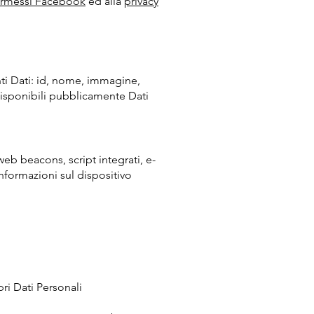
rmessi Facebook
ed alla
privacy
ti Dati: id, nome, immagine,
 disponibili pubblicamente Dati
web beacons, script integrati, e-
nformazioni sul dispositivo
ri Dati Personali