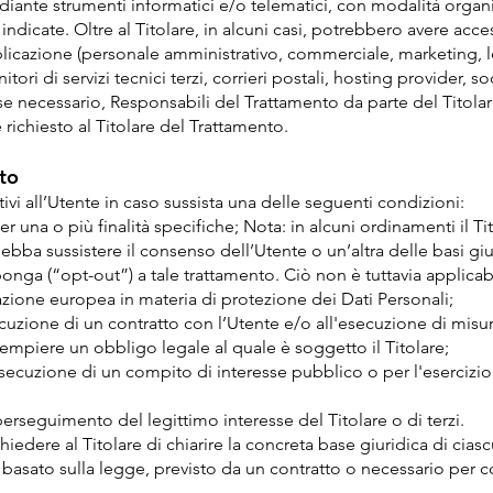
ediante strumenti informatici e/o telematici, con modalità organ
 indicate. Oltre al Titolare, in alcuni casi, potrebbero avere acces
licazione (personale amministrativo, commerciale, marketing, le
tori di servizi tecnici terzi, corrieri postali, hosting provider, 
 necessario, Responsabili del Trattamento da parte del Titolar
richiesto al Titolare del Trattamento.
to
lativi all’Utente in caso sussista una delle seguenti condizioni:
r una o più finalità specifiche; Nota: in alcuni ordinamenti il T
debba sussistere il consenso dell’Utente o un’altra delle basi giu
nga (“opt-out”) a tale trattamento. Ciò non è tuttavia applicabi
lazione europea in materia di protezione dei Dati Personali;
ecuzione di un contratto con l’Utente e/o all'esecuzione di misur
dempiere un obbligo legale al quale è soggetto il Titolare;
esecuzione di un compito di interesse pubblico o per l'esercizio 
perseguimento del legittimo interesse del Titolare o di terzi.
dere al Titolare di chiarire la concreta base giuridica di ciasc
ia basato sulla legge, previsto da un contratto o necessario per 