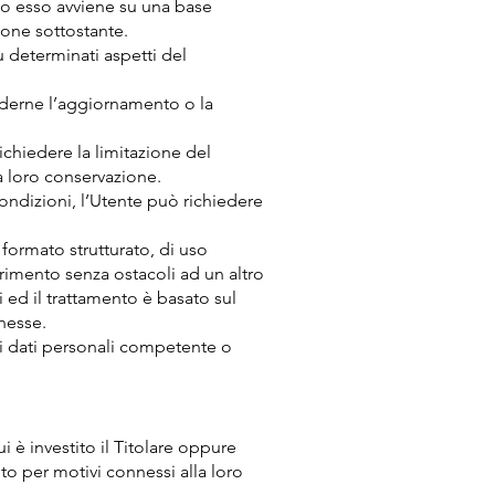
do esso avviene su una base
zione sottostante.
su determinati aspetti del
hiederne l’aggiornamento o la
chiedere la limitazione del
la loro conservazione.
ondizioni, l’Utente può richiedere
in formato strutturato, di uso
erimento senza ostacoli ad un altro
 ed il trattamento è basato sul
nesse.
ei dati personali competente o
i è investito il Titolare oppure
nto per motivi connessi alla loro