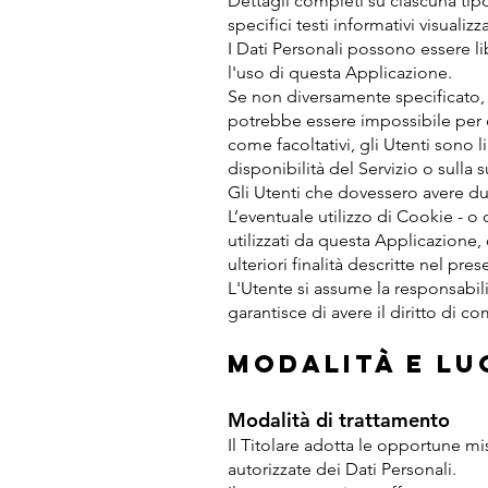
Dettagli completi su ciascuna tipo
specifici testi informativi visualizz
I Dati Personali possono essere li
l'uso di questa Applicazione.
Se non diversamente specificato, t
potrebbe essere impossibile per qu
come facoltativi, gli Utenti sono 
disponibilità del Servizio o sulla s
Gli Utenti che dovessero avere dub
L’eventuale utilizzo di Cookie - o d
utilizzati da questa Applicazione, o
ulteriori finalità descritte nel p
L'Utente si assume la responsabili
garantisce di avere il diritto di co
Modalità e lu
Modalità di trattamento
Il Titolare adotta le opportune mi
autorizzate dei Dati Personali.