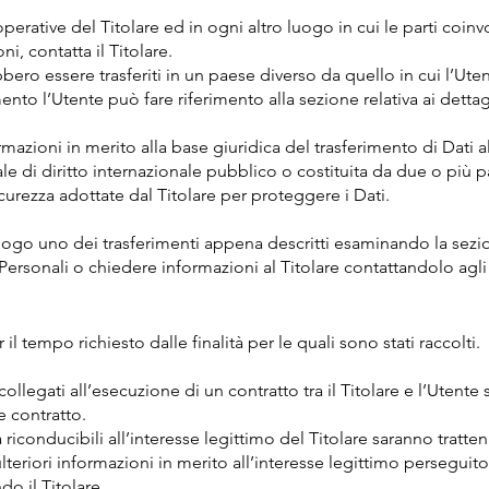
 operative del Titolare ed in ogni altro luogo in cui le parti coin
ni, contatta il Titolare.
bero essere trasferiti in un paese diverso da quello in cui l’Utent
ento l’Utente può fare riferimento alla sezione relativa ai dettag
ormazioni in merito alla base giuridica del trasferimento di Dati 
le di diritto internazionale pubblico o costituita da due o pi
curezza adottate dal Titolare per proteggere i Dati.
luogo uno dei trasferimenti appena descritti esaminando la sez
 Personali o chiedere informazioni al Titolare contattandolo agli 
r il tempo richiesto dalle finalità per le quali sono stati raccolti.
 collegati all’esecuzione di un contratto tra il Titolare e l’Utent
e contratto.
tà riconducibili all’interesse legittimo del Titolare saranno tratt
teriori informazioni in merito all’interesse legittimo perseguito 
o il Titolare.